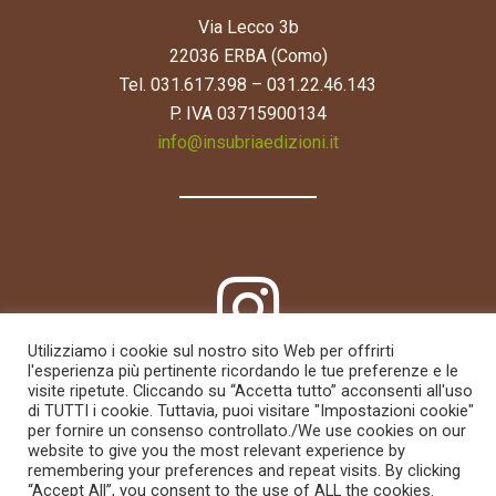
Via Lecco 3b
22036 ERBA (Como)
Tel. 031.617.398 – 031.22.46.143
P. IVA 03715900134
info@insubriaedizioni.it
Utilizziamo i cookie sul nostro sito Web per offrirti
l'esperienza più pertinente ricordando le tue preferenze e le
visite ripetute. Cliccando su “Accetta tutto” acconsenti all'uso
di TUTTI i cookie. Tuttavia, puoi visitare "Impostazioni cookie"
per fornire un consenso controllato./We use cookies on our
website to give you the most relevant experience by
remembering your preferences and repeat visits. By clicking
“Accept All”, you consent to the use of ALL the cookies.