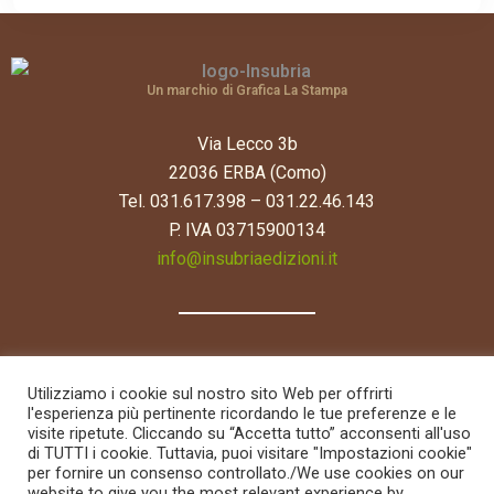
Un marchio di Grafica La Stampa
Via Lecco 3b
22036 ERBA (Como)
Tel. 031.617.398 – 031.22.46.143
P. IVA 03715900134
info@insubriaedizioni.it
Utilizziamo i cookie sul nostro sito Web per offrirti
l'esperienza più pertinente ricordando le tue preferenze e le
visite ripetute. Cliccando su “Accetta tutto” acconsenti all'uso
di TUTTI i cookie. Tuttavia, puoi visitare "Impostazioni cookie"
per fornire un consenso controllato./We use cookies on our
website to give you the most relevant experience by